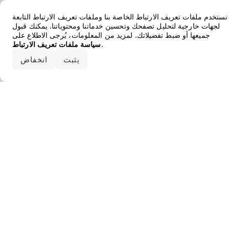
Error loading the brand
نستخدم ملفات تعريف الارتباط الخاصة بنا وملفات تعريف الارتباط التابعة
لجهات خارجية لتحليل تصفحك وتحسين خدماتنا ومحتوياتنا. يمكنك قبول
جميعها أو ضبط تفضيلاتك. لمزيد من المعلومات، يُرجى الاطلاع على
.
سياسة ملفات تعريف الارتباط
قبول الكل
يثبت
انخفاض