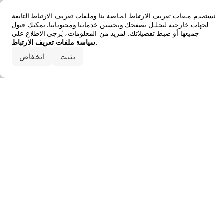
Error loading the brand
نستخدم ملفات تعريف الارتباط الخاصة بنا وملفات تعريف الارتباط التابعة
لجهات خارجية لتحليل تصفحك وتحسين خدماتنا ومحتوياتنا. يمكنك قبول
جميعها أو ضبط تفضيلاتك. لمزيد من المعلومات، يُرجى الاطلاع على
.
سياسة ملفات تعريف الارتباط
قبول الكل
يثبت
انخفاض