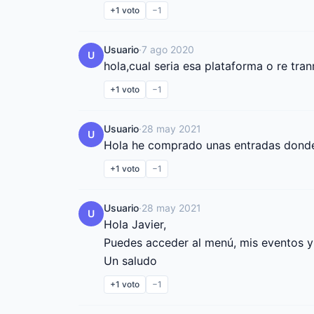
+1
voto
−1
Usuario
·
7 ago 2020
U
hola,cual seria esa plataforma o re tran
+1
voto
−1
Usuario
·
28 may 2021
U
Hola he comprado unas entradas donde
+1
voto
−1
Usuario
·
28 may 2021
U
Hola Javier,

Puedes acceder al menú, mis eventos y p
Un saludo
+1
voto
−1