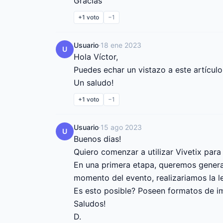
Gracias
+1
voto
−1
Usuario
·
18 ene 2023
U
Hola Víctor,

Puedes echar un vistazo a este artícul
Un saludo!
+1
voto
−1
Usuario
·
15 ago 2023
U
Buenos dias!

Quiero comenzar a utilizar Vivetix para 
En una primera etapa, queremos generar
momento del evento, realizariamos la le
Es esto posible? Poseen formatos de im
Saludos!

D.