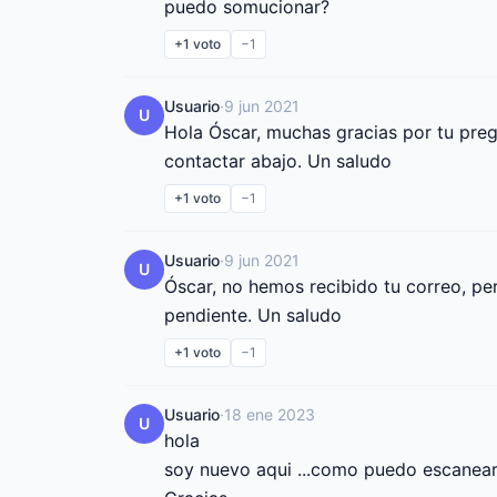
puedo somucionar?
+1
voto
−1
Usuario
·
9 jun 2021
U
Hola Óscar, muchas gracias por tu pregu
contactar abajo. Un saludo
+1
voto
−1
Usuario
·
9 jun 2021
U
Óscar, no hemos recibido tu correo, pe
pendiente. Un saludo
+1
voto
−1
Usuario
·
18 ene 2023
U
hola

soy nuevo aqui ...como puedo escanear 