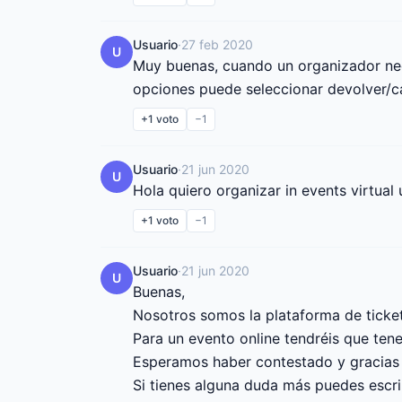
Usuario
·
27 feb 2020
U
Muy buenas, cuando un organizador neces
opciones puede seleccionar devolver/ca
+1
voto
−1
Usuario
·
21 jun 2020
U
Hola quiero organizar in events virtual
+1
voto
−1
Usuario
·
21 jun 2020
U
Buenas,

Nosotros somos la plataforma de ticketi
Para un evento online tendréis que tene
Esperamos haber contestado y gracias po
Si tienes alguna duda más puedes escr