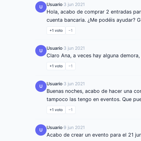
Usuario
·
3 jun 2021
U
Hola, acabo de comprar 2 entradas para
cuenta bancaria. ¿Me podéis ayudar? G
+1
voto
−1
Usuario
·
3 jun 2021
U
Claro Ana, a veces hay alguna demora, 
+1
voto
−1
Usuario
·
3 jun 2021
U
Buenas noches, acabo de hacer una comp
tampoco las tengo en eventos. Que pu
+1
voto
−1
Usuario
·
9 jun 2021
U
Acabo de crear un evento para el 21 jun