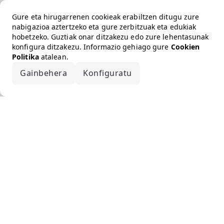
Gure eta hirugarrenen cookieak erabiltzen ditugu zure
nabigazioa aztertzeko eta gure zerbitzuak eta edukiak
hobetzeko. Guztiak onar ditzakezu edo zure lehentasunak
konfigura ditzakezu. Informazio gehiago gure
Cookien
Politika
atalean.
Gainbehera
Konfiguratu
Onartu guztiak