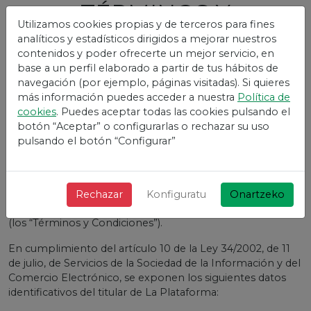
TÉRMINOS Y
Utilizamos cookies propias y de terceros para fines
CONDICIONES
Vivetix
analíticos y estadísticos dirigidos a mejorar nuestros
contenidos y poder ofrecerte un mejor servicio, en
1. INFORMACIÓN GENERAL
base a un perfil elaborado a partir de tus hábitos de
navegación (por ejemplo, páginas visitadas). Si quieres
Los presentes términos y condiciones regulan la
más información puedes acceder a nuestra
Política de
utilización y el acceso de la web, alojada bajo el nombre
cookies
. Puedes aceptar todas las cookies pulsando el
de dominio https://vivetix.com/ (La “Plataforma”) y bajo
botón “Aceptar” o configurarlas o rechazar su uso
cualquiera de los subdominios o páginas web
pulsando el botón “Configurar”
dependientes del mismo, así como los servicios y
contenidos que el titular de La Plataforma pone a
disposición de sus usuarios (los “Usuarios”) y establecen
junto con la Política de Privacidad y de Cookies, los
Rechazar
Konfiguratu
Onartzeko
términos y condiciones por los que se rige La Plataforma
(los “Términos y Condiciones”).
En cumplimiento del artículo 10 de la Ley 34/2002, de 11
de julio, de Servicios de la Sociedad de la Información y del
Comercio Electrónico, se exponen los siguientes datos
identificativos del titular de La Plataforma: