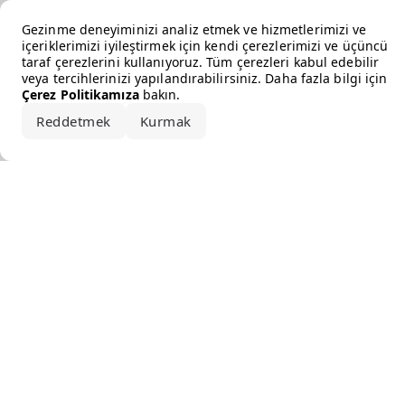
Error loading the brand
Gezinme deneyiminizi analiz etmek ve hizmetlerimizi ve
içeriklerimizi iyileştirmek için kendi çerezlerimizi ve üçüncü
taraf çerezlerini kullanıyoruz. Tüm çerezleri kabul edebilir
veya tercihlerinizi yapılandırabilirsiniz. Daha fazla bilgi için
Çerez Politikamıza
bakın.
Reddetmek
Kurmak
Hepsini kabul et