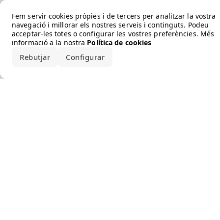
Error loading the brand
Fem servir cookies pròpies i de tercers per analitzar la vostra
navegació i millorar els nostres serveis i continguts. Podeu
acceptar-les totes o configurar les vostres preferències. Més
informació a la nostra
Política de cookies
Rebutjar
Configurar
Accepta-ho tot