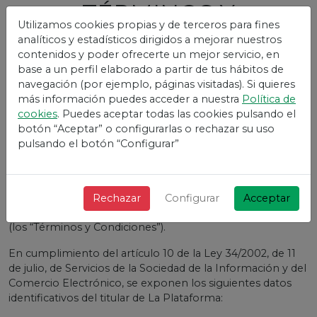
TÉRMINOS Y
Utilizamos cookies propias y de terceros para fines
CONDICIONES
Vivetix
analíticos y estadísticos dirigidos a mejorar nuestros
contenidos y poder ofrecerte un mejor servicio, en
1. INFORMACIÓN GENERAL
base a un perfil elaborado a partir de tus hábitos de
navegación (por ejemplo, páginas visitadas). Si quieres
Los presentes términos y condiciones regulan la
más información puedes acceder a nuestra
Política de
utilización y el acceso de la web, alojada bajo el nombre
cookies
. Puedes aceptar todas las cookies pulsando el
de dominio https://vivetix.com/ (La “Plataforma”) y bajo
botón “Aceptar” o configurarlas o rechazar su uso
cualquiera de los subdominios o páginas web
pulsando el botón “Configurar”
dependientes del mismo, así como los servicios y
contenidos que el titular de La Plataforma pone a
disposición de sus usuarios (los “Usuarios”) y establecen
junto con la Política de Privacidad y de Cookies, los
Rechazar
Configurar
Acceptar
términos y condiciones por los que se rige La Plataforma
(los “Términos y Condiciones”).
En cumplimiento del artículo 10 de la Ley 34/2002, de 11
de julio, de Servicios de la Sociedad de la Información y del
Comercio Electrónico, se exponen los siguientes datos
identificativos del titular de La Plataforma: