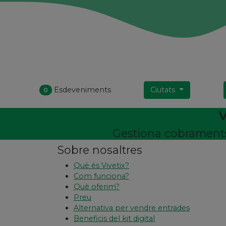
Esdeveniments
Ciutats
0
V
Gestiona cobraments,
Sobre nosaltres
Què és Vivetix?
Com funciona?
Què oferim?
Preu
Alternativa per vendre entrades
Beneficis del kit digital