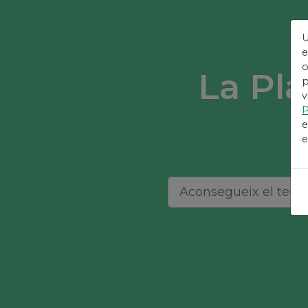
U
e
o
La Pla
p
v
P
e
e