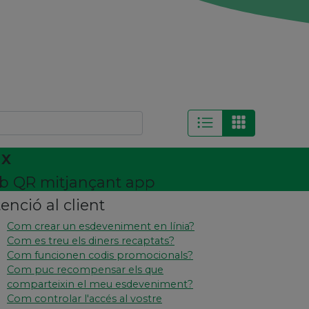
ix
amb QR mitjançant app
enció al client
Com crear un esdeveniment en línia?
Com es treu els diners recaptats?
Com funcionen codis promocionals?
Com puc recompensar els que
comparteixin el meu esdeveniment?
Com controlar l'accés al vostre