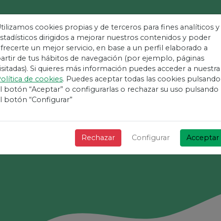
tilizamos cookies propias y de terceros para fines analíticos y
stadísticos dirigidos a mejorar nuestros contenidos y poder
frecerte un mejor servicio, en base a un perfil elaborado a
taforma Més Fàci
artir de tus hábitos de navegación (por ejemplo, páginas
isitadas). Si quieres más información puedes acceder a nuestra
olítica de cookies
. Puedes aceptar todas las cookies pulsando
Esdeveniments
l botón “Aceptar” o configurarlas o rechazar su uso pulsando
l botón “Configurar”
¡ + Ràpid + Senzill i gratis !
Rechazar
Configurar
Acceptar