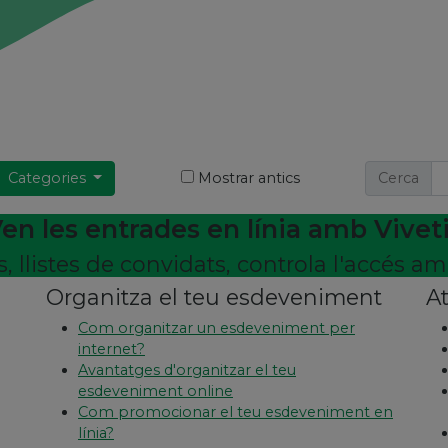
Categories
Mostrar antics
Cerca
en les entrades en línia amb Vivet
 llistes de convidats, controla l'accés 
Organitza el teu esdeveniment
At
Com organitzar un esdeveniment per
internet?
Avantatges d'organitzar el teu
esdeveniment online
Com promocionar el teu esdeveniment en
línia?