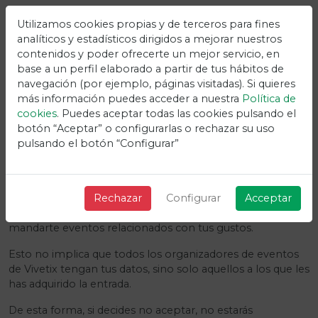
Utilizamos cookies propias y de terceros para fines
analíticos y estadísticos dirigidos a mejorar nuestros
contenidos y poder ofrecerte un mejor servicio, en
base a un perfil elaborado a partir de tus hábitos de
navegación (por ejemplo, páginas visitadas). Si quieres
Notificaciones de eventos
más información puedes acceder a nuestra
Política de
cookies
. Puedes aceptar todas las cookies pulsando el
relacionados
Vivetix
botón “Aceptar” o configurarlas o rechazar su uso
pulsando el botón “Configurar”
Cuando aceptas recibir eventos relacionados con las
entradas adquiridas de los organizadores o Vivetix lo que
estás aceptando es que tanto a los organizadores a los
Rechazar
Configurar
Acceptar
que les has adquirido la entrada como Vivetix pueden
mandarte eventos relacionados con tus gustos.
Esto no implica que todos los organizadores de eventos
de Vivetix tengan tus datos, sino solo aquellos a los que les
has adquirido la entrada.
De esta forma, si decides no aceptar, no estarás