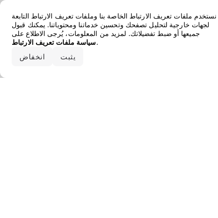
Error loading the brand
نستخدم ملفات تعريف الارتباط الخاصة بنا وملفات تعريف الارتباط التابعة
لجهات خارجية لتحليل تصفحك وتحسين خدماتنا ومحتوياتنا. يمكنك قبول
جميعها أو ضبط تفضيلاتك. لمزيد من المعلومات، يُرجى الاطلاع على
.
سياسة ملفات تعريف الارتباط
قبول الكل
يثبت
انخفاض