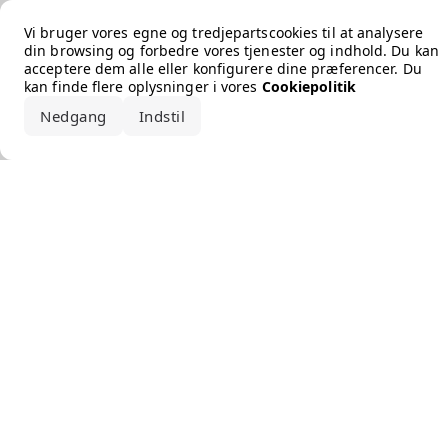
Error loading the brand
Vi bruger vores egne og tredjepartscookies til at analysere
din browsing og forbedre vores tjenester og indhold. Du kan
acceptere dem alle eller konfigurere dine præferencer. Du
kan finde flere oplysninger i vores
Cookiepolitik
Nedgang
Indstil
Accepter alle