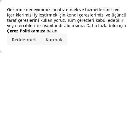
Error loading the brand
Gezinme deneyiminizi analiz etmek ve hizmetlerimizi ve
içeriklerimizi iyileştirmek için kendi çerezlerimizi ve üçüncü
taraf çerezlerini kullanıyoruz. Tüm çerezleri kabul edebilir
veya tercihlerinizi yapılandırabilirsiniz. Daha fazla bilgi için
Çerez Politikamıza
bakın.
Reddetmek
Kurmak
Hepsini kabul et