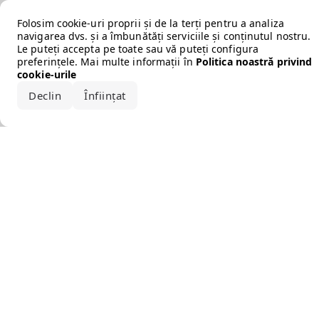
Error loading the brand
Folosim cookie-uri proprii și de la terți pentru a analiza
navigarea dvs. și a îmbunătăți serviciile și conținutul nostru.
Le puteți accepta pe toate sau vă puteți configura
preferințele. Mai multe informații în
Politica noastră privind
cookie-urile
Declin
Înființat
Acceptă tot