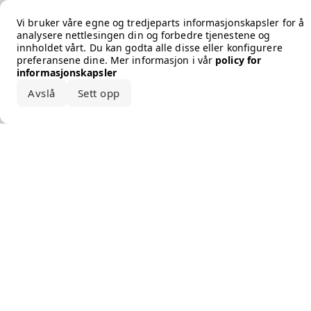
Error loading the brand
Vi bruker våre egne og tredjeparts informasjonskapsler for å
analysere nettlesingen din og forbedre tjenestene og
innholdet vårt. Du kan godta alle disse eller konfigurere
preferansene dine. Mer informasjon i vår
policy for
informasjonskapsler
Avslå
Sett opp
Godta alle