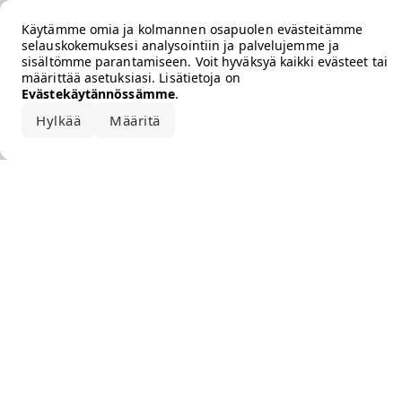
Error loading the brand
Käytämme omia ja kolmannen osapuolen evästeitämme
selauskokemuksesi analysointiin ja palvelujemme ja
sisältömme parantamiseen. Voit hyväksyä kaikki evästeet tai
määrittää asetuksiasi. Lisätietoja on
Evästekäytännössämme
.
Hylkää
Määritä
Hyväksy kaikki