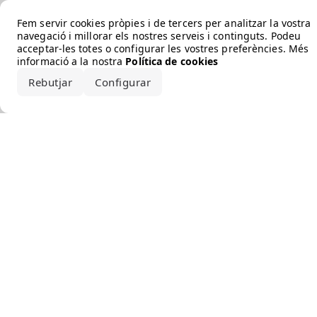
Error loading the brand
Fem servir cookies pròpies i de tercers per analitzar la vostra
navegació i millorar els nostres serveis i continguts. Podeu
acceptar-les totes o configurar les vostres preferències. Més
informació a la nostra
Política de cookies
Rebutjar
Configurar
Accepta-ho tot