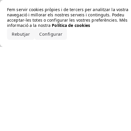
Error loading the brand
Fem servir cookies pròpies i de tercers per analitzar la vostra
navegació i millorar els nostres serveis i continguts. Podeu
acceptar-les totes o configurar les vostres preferències. Més
informació a la nostra
Política de cookies
Rebutjar
Configurar
Accepta-ho tot