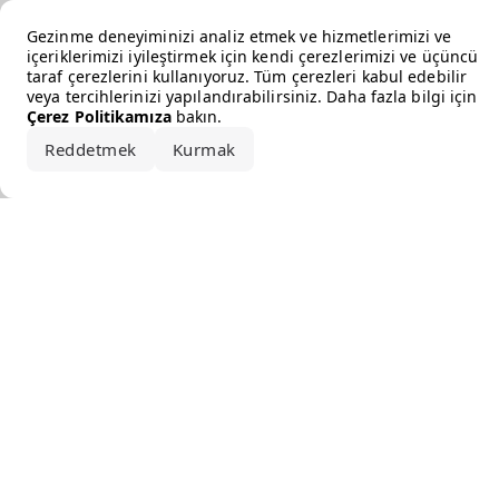
Error loading the brand
Gezinme deneyiminizi analiz etmek ve hizmetlerimizi ve
içeriklerimizi iyileştirmek için kendi çerezlerimizi ve üçüncü
taraf çerezlerini kullanıyoruz. Tüm çerezleri kabul edebilir
veya tercihlerinizi yapılandırabilirsiniz. Daha fazla bilgi için
Çerez Politikamıza
bakın.
Reddetmek
Kurmak
Hepsini kabul et