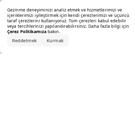
Error loading the brand
Gezinme deneyiminizi analiz etmek ve hizmetlerimizi ve
içeriklerimizi iyileştirmek için kendi çerezlerimizi ve üçüncü
taraf çerezlerini kullanıyoruz. Tüm çerezleri kabul edebilir
veya tercihlerinizi yapılandırabilirsiniz. Daha fazla bilgi için
Çerez Politikamıza
bakın.
Reddetmek
Kurmak
Hepsini kabul et