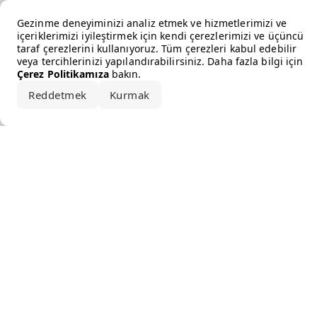
Error loading the brand
Gezinme deneyiminizi analiz etmek ve hizmetlerimizi ve
içeriklerimizi iyileştirmek için kendi çerezlerimizi ve üçüncü
taraf çerezlerini kullanıyoruz. Tüm çerezleri kabul edebilir
veya tercihlerinizi yapılandırabilirsiniz. Daha fazla bilgi için
Çerez Politikamıza
bakın.
Reddetmek
Kurmak
Hepsini kabul et