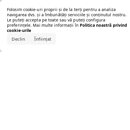
Error loading the brand
Folosim cookie-uri proprii și de la terți pentru a analiza
navigarea dvs. și a îmbunătăți serviciile și conținutul nostru.
Le puteți accepta pe toate sau vă puteți configura
preferințele. Mai multe informații în
Politica noastră privind
cookie-urile
Declin
Înființat
Acceptă tot