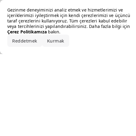
Error loading the brand
Gezinme deneyiminizi analiz etmek ve hizmetlerimizi ve
içeriklerimizi iyileştirmek için kendi çerezlerimizi ve üçüncü
taraf çerezlerini kullanıyoruz. Tüm çerezleri kabul edebilir
veya tercihlerinizi yapılandırabilirsiniz. Daha fazla bilgi için
Çerez Politikamıza
bakın.
Reddetmek
Kurmak
Hepsini kabul et