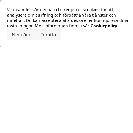
Error loading the brand
Vi använder våra egna och tredjepartscookies för att
analysera din surfning och förbättra våra tjänster och
innehåll. Du kan acceptera alla dessa eller konfigurera dina
inställningar. Mer information finns i vår
Cookiepolicy
Nedgång
Inrätta
Acceptera alla