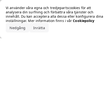
Error loading the brand
Vi använder våra egna och tredjepartscookies för att
analysera din surfning och förbättra våra tjänster och
innehåll. Du kan acceptera alla dessa eller konfigurera dina
inställningar. Mer information finns i vår
Cookiepolicy
Nedgång
Inrätta
Acceptera alla