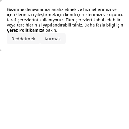
Error loading the brand
Gezinme deneyiminizi analiz etmek ve hizmetlerimizi ve
içeriklerimizi iyileştirmek için kendi çerezlerimizi ve üçüncü
taraf çerezlerini kullanıyoruz. Tüm çerezleri kabul edebilir
veya tercihlerinizi yapılandırabilirsiniz. Daha fazla bilgi için
Çerez Politikamıza
bakın.
Reddetmek
Kurmak
Hepsini kabul et