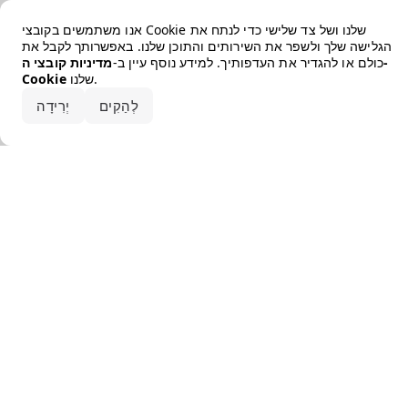
Error loading the brand
אנו משתמשים בקובצי Cookie שלנו ושל צד שלישי כדי לנתח את
הגלישה שלך ולשפר את השירותים והתוכן שלנו. באפשרותך לקבל את
כולם או להגדיר את העדפותיך. למידע נוסף עיין ב-
מדיניות קובצי ה-
שלנו.
Cookie
קבלו את הכל
לְהַקִים
יְרִידָה