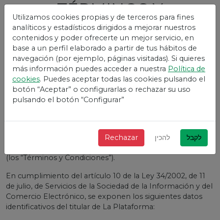
TÉRMINOS Y
Utilizamos cookies propias y de terceros para fines
CONDICIONES
Vivetix
analíticos y estadísticos dirigidos a mejorar nuestros
contenidos y poder ofrecerte un mejor servicio, en
1. INFORMACIÓN GENERAL
base a un perfil elaborado a partir de tus hábitos de
navegación (por ejemplo, páginas visitadas). Si quieres
Los presentes términos y condiciones regulan la
más información puedes acceder a nuestra
Política de
utilización y el acceso de la web, alojada bajo el nombre
cookies
. Puedes aceptar todas las cookies pulsando el
de dominio https://vivetix.com/ (La “Plataforma”) y bajo
botón “Aceptar” o configurarlas o rechazar su uso
cualquiera de los subdominios o páginas web
pulsando el botón “Configurar”
dependientes del mismo, así como los servicios y
contenidos que el titular de La Plataforma pone a
disposición de sus usuarios (los “Usuarios”) y establecen
junto con la Política de Privacidad y de Cookies, los
לקבל
להכין
Rechazar
términos y condiciones por los que se rige La Plataforma
(los “Términos y Condiciones”).
En cumplimiento del artículo 10 de la Ley 34/2002, de 11
de julio, de Servicios de la Sociedad de la Información y del
Comercio Electrónico, se exponen los siguientes datos
identificativos del titular de La Plataforma: