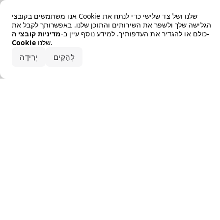
Error loading the brand
אנו משתמשים בקובצי Cookie שלנו ושל צד שלישי כדי לנתח את
הגלישה שלך ולשפר את השירותים והתוכן שלנו. באפשרותך לקבל את
כולם או להגדיר את העדפותיך. למידע נוסף עיין ב-
מדיניות קובצי ה-
שלנו.
Cookie
קבלו את הכל
לְהַקִים
יְרִידָה