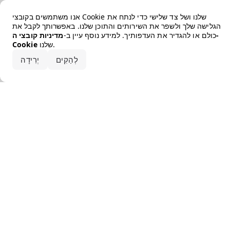
Error loading the brand
אנו משתמשים בקובצי Cookie שלנו ושל צד שלישי כדי לנתח את
הגלישה שלך ולשפר את השירותים והתוכן שלנו. באפשרותך לקבל את
כולם או להגדיר את העדפותיך. למידע נוסף עיין ב-
מדיניות קובצי ה-
שלנו.
Cookie
קבלו את הכל
לְהַקִים
יְרִידָה