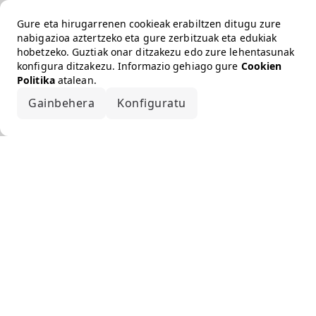
Gure eta hirugarrenen cookieak erabiltzen ditugu zure
nabigazioa aztertzeko eta gure zerbitzuak eta edukiak
hobetzeko. Guztiak onar ditzakezu edo zure lehentasunak
konfigura ditzakezu. Informazio gehiago gure
Cookien
Politika
atalean.
Gainbehera
Konfiguratu
Onartu guztiak