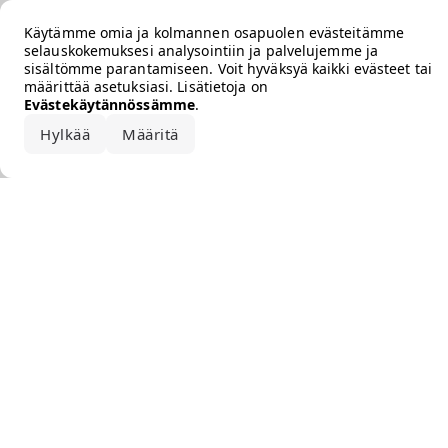
Error loading the brand
Käytämme omia ja kolmannen osapuolen evästeitämme
selauskokemuksesi analysointiin ja palvelujemme ja
sisältömme parantamiseen. Voit hyväksyä kaikki evästeet tai
määrittää asetuksiasi. Lisätietoja on
Evästekäytännössämme
.
Hylkää
Määritä
Hyväksy kaikki