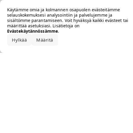
Error loading the brand
Käytämme omia ja kolmannen osapuolen evästeitämme
selauskokemuksesi analysointiin ja palvelujemme ja
sisältömme parantamiseen. Voit hyväksyä kaikki evästeet tai
määrittää asetuksiasi. Lisätietoja on
Evästekäytännössämme
.
Hylkää
Määritä
Hyväksy kaikki