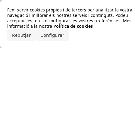
Error loading the brand
Fem servir cookies pròpies i de tercers per analitzar la vostra
navegació i millorar els nostres serveis i continguts. Podeu
acceptar-les totes o configurar les vostres preferències. Més
informació a la nostra
Política de cookies
Rebutjar
Configurar
Accepta-ho tot