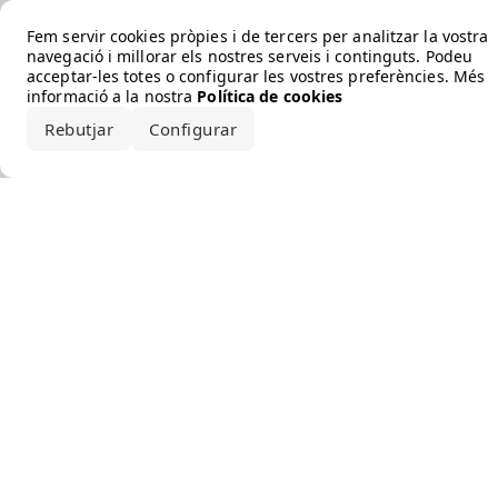
Error loading the brand
Fem servir cookies pròpies i de tercers per analitzar la vostra
navegació i millorar els nostres serveis i continguts. Podeu
acceptar-les totes o configurar les vostres preferències. Més
informació a la nostra
Política de cookies
Rebutjar
Configurar
Accepta-ho tot