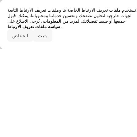
Error loading the brand
نستخدم ملفات تعريف الارتباط الخاصة بنا وملفات تعريف الارتباط التابعة
لجهات خارجية لتحليل تصفحك وتحسين خدماتنا ومحتوياتنا. يمكنك قبول
جميعها أو ضبط تفضيلاتك. لمزيد من المعلومات، يُرجى الاطلاع على
.
سياسة ملفات تعريف الارتباط
قبول الكل
يثبت
انخفاض