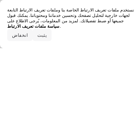
Error loading the brand
نستخدم ملفات تعريف الارتباط الخاصة بنا وملفات تعريف الارتباط التابعة
لجهات خارجية لتحليل تصفحك وتحسين خدماتنا ومحتوياتنا. يمكنك قبول
جميعها أو ضبط تفضيلاتك. لمزيد من المعلومات، يُرجى الاطلاع على
.
سياسة ملفات تعريف الارتباط
قبول الكل
يثبت
انخفاض