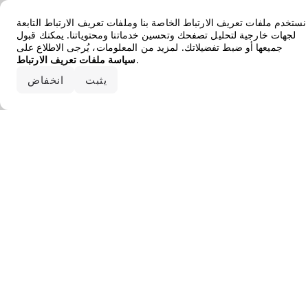
Error loading the brand
نستخدم ملفات تعريف الارتباط الخاصة بنا وملفات تعريف الارتباط التابعة
لجهات خارجية لتحليل تصفحك وتحسين خدماتنا ومحتوياتنا. يمكنك قبول
جميعها أو ضبط تفضيلاتك. لمزيد من المعلومات، يُرجى الاطلاع على
.
سياسة ملفات تعريف الارتباط
قبول الكل
يثبت
انخفاض