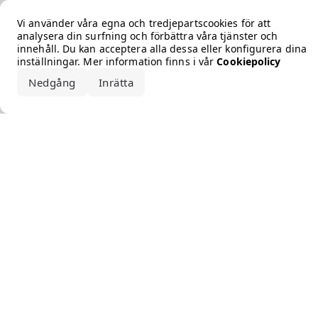
Error loading the brand
Vi använder våra egna och tredjepartscookies för att
analysera din surfning och förbättra våra tjänster och
innehåll. Du kan acceptera alla dessa eller konfigurera dina
inställningar. Mer information finns i vår
Cookiepolicy
Nedgång
Inrätta
Acceptera alla