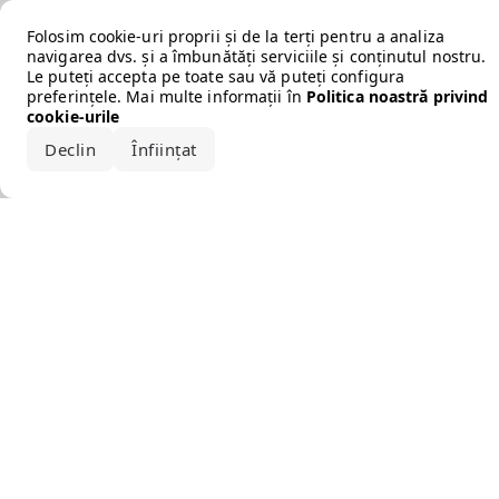
Error loading the brand
Folosim cookie-uri proprii și de la terți pentru a analiza
navigarea dvs. și a îmbunătăți serviciile și conținutul nostru.
Le puteți accepta pe toate sau vă puteți configura
preferințele. Mai multe informații în
Politica noastră privind
cookie-urile
Declin
Înființat
Acceptă tot