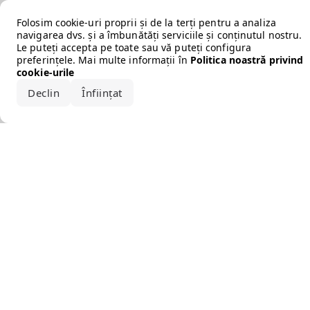
Error loading the brand
Folosim cookie-uri proprii și de la terți pentru a analiza
navigarea dvs. și a îmbunătăți serviciile și conținutul nostru.
Le puteți accepta pe toate sau vă puteți configura
preferințele. Mai multe informații în
Politica noastră privind
cookie-urile
Declin
Înființat
Acceptă tot