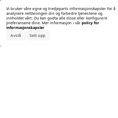
Error loading the brand
Vi bruker våre egne og tredjeparts informasjonskapsler for å
analysere nettlesingen din og forbedre tjenestene og
innholdet vårt. Du kan godta alle disse eller konfigurere
preferansene dine. Mer informasjon i vår
policy for
informasjonskapsler
Avslå
Sett opp
Godta alle