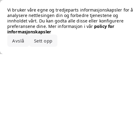
Error loading the brand
Vi bruker våre egne og tredjeparts informasjonskapsler for å
analysere nettlesingen din og forbedre tjenestene og
innholdet vårt. Du kan godta alle disse eller konfigurere
preferansene dine. Mer informasjon i vår
policy for
informasjonskapsler
Avslå
Sett opp
Godta alle