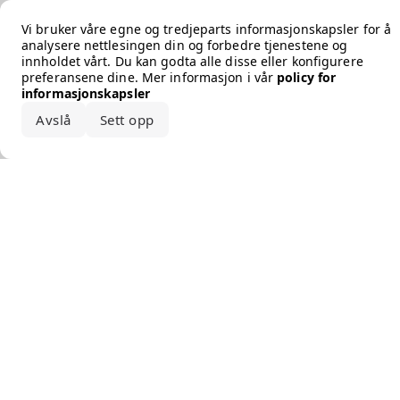
Error loading the brand
Vi bruker våre egne og tredjeparts informasjonskapsler for å
analysere nettlesingen din og forbedre tjenestene og
innholdet vårt. Du kan godta alle disse eller konfigurere
preferansene dine. Mer informasjon i vår
policy for
informasjonskapsler
Avslå
Sett opp
Godta alle