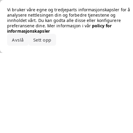
Error loading the brand
Vi bruker våre egne og tredjeparts informasjonskapsler for å
analysere nettlesingen din og forbedre tjenestene og
innholdet vårt. Du kan godta alle disse eller konfigurere
preferansene dine. Mer informasjon i vår
policy for
informasjonskapsler
Avslå
Sett opp
Godta alle