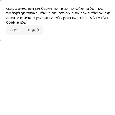
Error loading the brand
אנו משתמשים בקובצי Cookie שלנו ושל צד שלישי כדי לנתח את
הגלישה שלך ולשפר את השירותים והתוכן שלנו. באפשרותך לקבל את
כולם או להגדיר את העדפותיך. למידע נוסף עיין ב-
מדיניות קובצי ה-
שלנו.
Cookie
קבלו את הכל
לְהַקִים
יְרִידָה