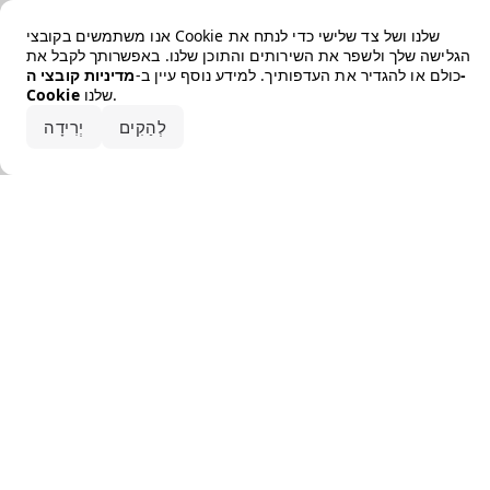
Error loading the brand
אנו משתמשים בקובצי Cookie שלנו ושל צד שלישי כדי לנתח את
הגלישה שלך ולשפר את השירותים והתוכן שלנו. באפשרותך לקבל את
כולם או להגדיר את העדפותיך. למידע נוסף עיין ב-
מדיניות קובצי ה-
שלנו.
Cookie
קבלו את הכל
לְהַקִים
יְרִידָה