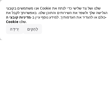
Error loading the brand
אנו משתמשים בקובצי Cookie שלנו ושל צד שלישי כדי לנתח את
הגלישה שלך ולשפר את השירותים והתוכן שלנו. באפשרותך לקבל את
כולם או להגדיר את העדפותיך. למידע נוסף עיין ב-
מדיניות קובצי ה-
שלנו.
Cookie
קבלו את הכל
לְהַקִים
יְרִידָה