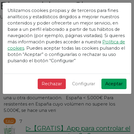
Bienvenidos a Chatter
Utilizamos cookies propias y de terceros para fines
analíticos y estadísticos dirigidos a mejorar nuestros
Un foro con un simple librería para Laravel
contenidos y poder ofrecerte un mejor servicio, en
base a un perfil elaborado a partir de tus hábitos de
Todas las preguntas
Nueva pregunta
navegación (por ejemplo, páginas visitadas). Si quieres
FAQ
más información puedes acceder a nuestra
Política de
Preguntas
cookies
. Puedes aceptar todas las cookies pulsando el
Mejoras
botón “Aceptar” o configurarlas o rechazar su uso
Blog
pulsando el botón “Configurar”
Documentación necesaria retirar
dinero evento
Rechazar
Configurar
Aceptar
Publicado por
Gabriel
hace 5 años
Dependiendo del pais y pasarela que utilices, se te pedirá
una u otra documentación. España < 5.000€ Para
resistentes en España cuyo volúmen no supere los
5.000€, se hace una veri
FAQ
7
▷【GRATIS】App para controlar el