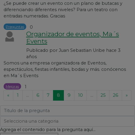
¿Se puede crear un evento con un plano de butacas y
diferenciando diferentes niveles? Para un teatro con
entradas numeradas. Gracias
Preguntas
0
Organizador de eventos, Ma´s
Events
Publicado por
Juan Sebastian Uribe
hace 3
años
Somos una empresa organizadora de Eventos,
espectáculos, fiestas infantiles, bodas y más. conócenos
en Ma´s Events
Mejoras
1
«
1
...
6
7
8
9
10
...
25
26
»
Agrega el contenido para la pregunta aquí...