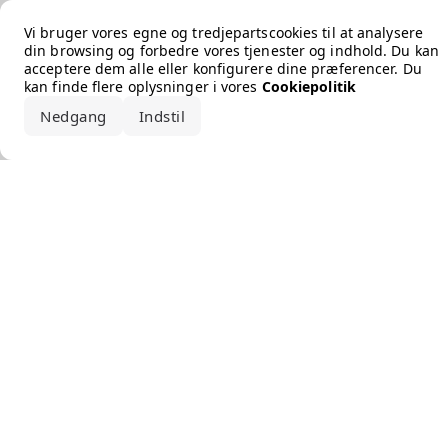
Error loading the brand
Vi bruger vores egne og tredjepartscookies til at analysere
din browsing og forbedre vores tjenester og indhold. Du kan
acceptere dem alle eller konfigurere dine præferencer. Du
kan finde flere oplysninger i vores
Cookiepolitik
Nedgang
Indstil
Accepter alle